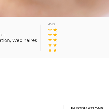
Avis
ies
ation
,
Webinaires
INFORMATIONS