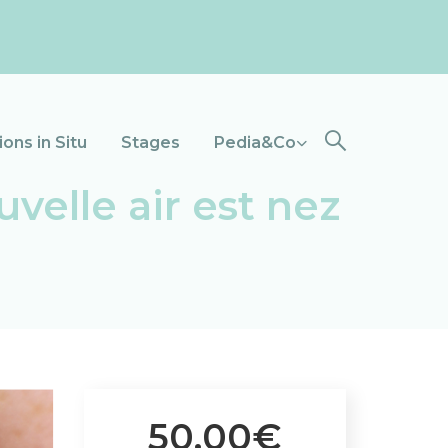
ons in Situ
Stages
Pedia&Co
uvelle air est nez
50.00€