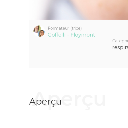
Formateur (trice)
Goffelli - Floymont
Categor
respir
Aperçu
Aperçu