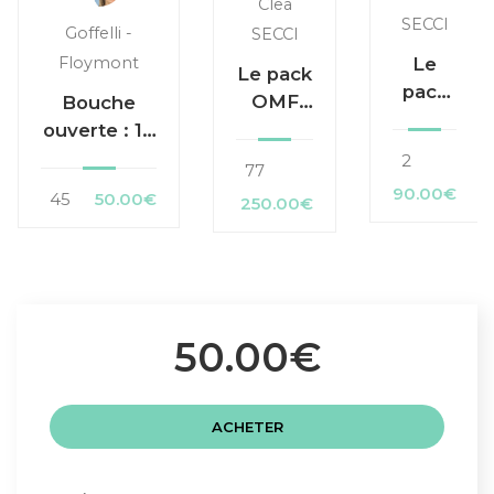
Clea
SECCI
Goffelli -
SECCI
Le
Floymont
Le pack
pack
OMF
Bouche
OMF
complet
ouverte : 10
Duo 1
exercices
2
77
pour une
90.00€
45
50.00€
250.00€
rééducation
inspirée
50.00€
ACHETER