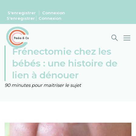
S'enregistrer
Connexion
S'enregistrer
Connexion
Frénectomie chez les
bébés : une histoire de
lien à dénouer
90 minutes pour maitriser le sujet