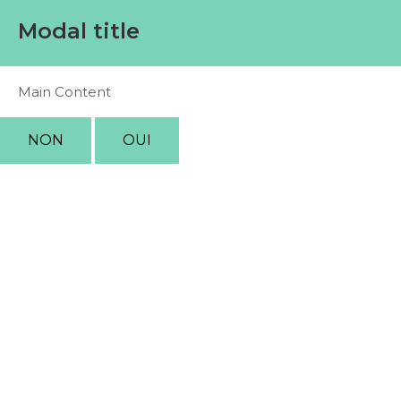
Modal title
Main Content
NON
OUI