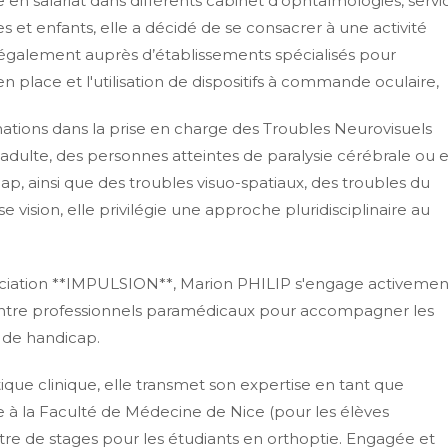
en salariat dans différents cabinet d'ophtalmologies, servi
es et enfants, elle a décidé de se consacrer à une activité
nt également auprès d’établissements spécialisés pour
place et l'utilisation de dispositifs à commande oculaire,
ations dans la prise en charge des Troubles Neurovisuels
l'adulte, des personnes atteintes de paralysie cérébrale ou 
ap, ainsi que des troubles visuo-spatiaux, des troubles du
 vision, elle privilégie une approche pluridisciplinaire au
sociation **IMPULSION**, Marion PHILIP s'engage activemen
 entre professionnels paramédicaux pour accompagner les
 de handicap.
ique clinique, elle transmet son expertise en tant que
e à la Faculté de Médecine de Nice (pour les élèves
tre de stages pour les étudiants en orthoptie. Engagée et