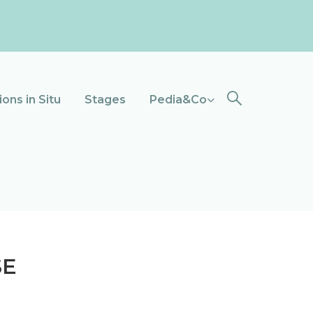
ons in Situ
Stages
Pedia&Co
SE