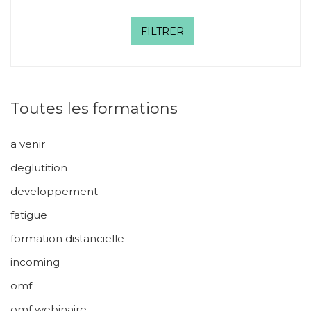
FILTRER
Toutes les formations
a venir
deglutition
developpement
fatigue
formation distancielle
incoming
omf
omf webinaire